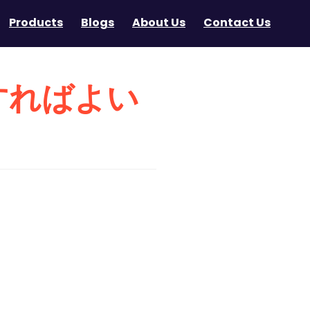
Products
Blogs
About Us
Contact Us
すればよい