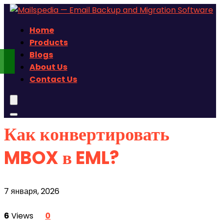
Home
Products
Blogs
About Us
Contact Us
Как конвертировать
MBOX в EML?
7 января, 2026
6
Views
0