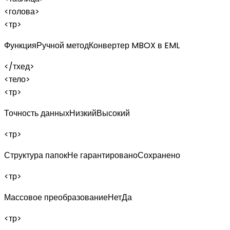
<голова>
<тр>
ФункцияРучной методКонвертер MBOX в EML
</тхед>
<тело>
<тр>
Точность данныхНизкийВысокий
<тр>
Структура папокНе гарантированоСохранено
<тр>
Массовое преобразованиеНетДа
<тр>