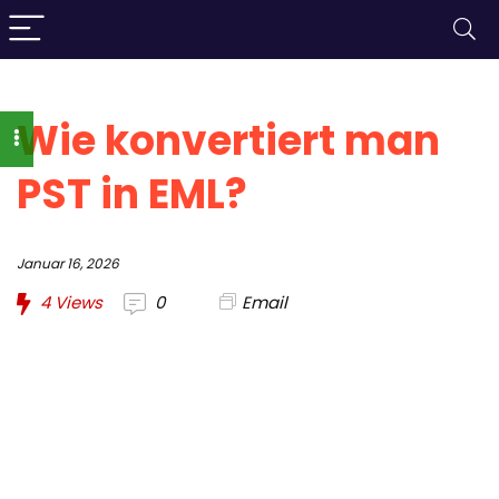
Wie konvertiert man
PST in EML?
Januar 16, 2026
4
Views
0
Email